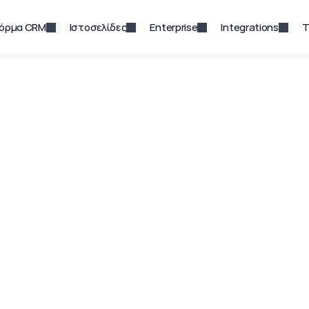
όρμα CRM
Ιστοσελίδες
Enterprise
Integrations
Τ
ροηγμένα Εργαλε
γραμμα Qobrix προσφέρει μια ποικιλία προηγμένων
πολύπλοκων λειτουργικών προκλήσεων που αντιμε
ς αγοράς ακινήτων. Αυτά τα εργαλεία διαδραματίζ
σημαντικής επιχειρηματικής ευφυΐας καθώς και σ
ών εργασίας και των διοικητικών διαδικασιών, δί
η δυνατότητα να επικεντρωθεί στην απόκτηση πε
πραγματοποίηση πωλήσεων.
Δωρέαν Δοκιμή
Ζητήστε Παρουσίαση