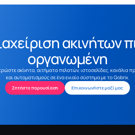
ιαχείριση ακινήτων π
οργανωμένη
τρώστε ακίνητα, αιτήματα πελατών, ιστοσελίδες, κανάλια π
και αυτοματισμούς σε ένα ενιαίο σύστημα με το Qobrix.
Ζητήστε παρουσίαση
Επικοινωνήστε μαζί μας