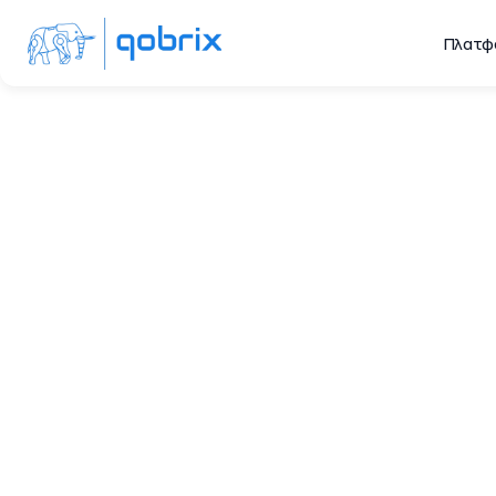
Πλατφ
Π
Το μεσιτικό πρό
επίλυση των 
επαγγελματίες τη
ρόλο στην παροχή 
των εσωτερικών ρο
πωλήσεών σας τ