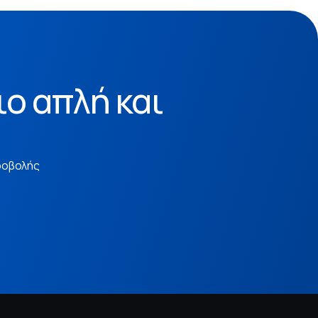
ιο απλή και
ροβολής