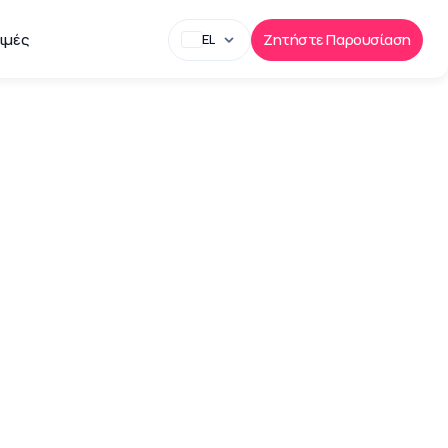
ιμές
Ζητήστε Παρουσίαση
EL
ία
 εργαλείων για 
τωπίζουν οι 
ουν αναπόσπαστο 
τον εξορθολογισμό 
νοντας στην ομάδα 
λατών και στην 