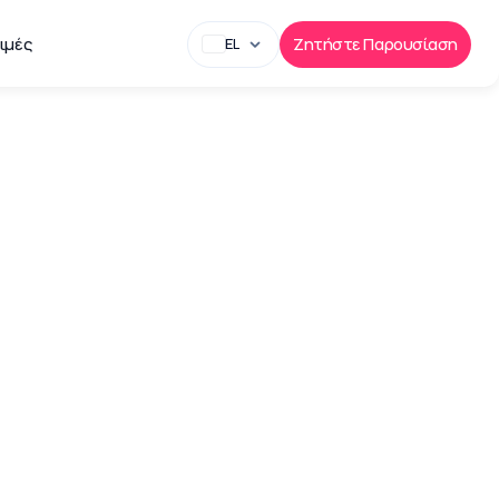
ιμές
Ζητήστε Παρουσίαση
EL
των
ινήτων και η σωστή 
ίες ακινήτων. Το 