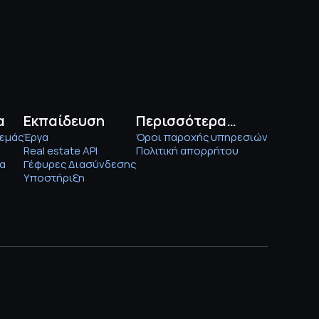
α
Εκπαίδευση
Περισσότερα…
 εμάς
Έργα
Όροι παροχής υπηρεσιών
Real estate API
Πολιτική απορρήτου
ία
Γέφυρες Διασύνδεσης
Υποστήριξη