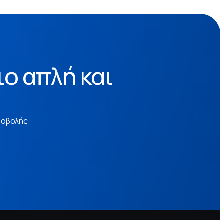
ιο απλή και
ροβολής