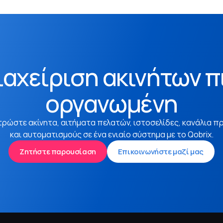
ιαχείριση ακινήτων π
οργανωμένη
τρώστε ακίνητα, αιτήματα πελατών, ιστοσελίδες, κανάλια π
και αυτοματισμούς σε ένα ενιαίο σύστημα με το Qobrix.
Ζητήστε παρουσίαση
Επικοινωνήστε μαζί μας