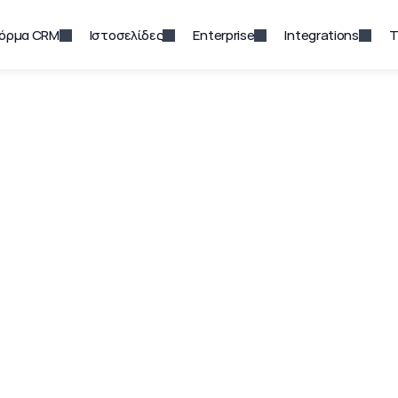
όρμα CRM
Ιστοσελίδες
Enterprise
Integrations
Τ
ταχωρήσεις ακινή
υργίας μιας βάσης δεδομένων με καταχωρήσεις ακ
είναι μια σημαντική διαδικασία για τους επαγγελματ
Qobrix κάνει αυτή τη διαδικασία απλή και ασφαλή.
Δωρέαν Δοκιμή
Ζητήστε Παρουσίαση