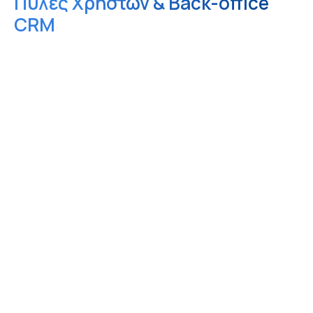
Πύλες Χρηστών & Back-office 
CRM 
Ιστοσελίδα Marketplace
Εξειδικευμένη ιστοσελίδα αγοράς ακινήτων με 
προηγμένη αναζήτηση, φίλτρα ιδιοτήτων και 
προβολή σε χάρτη. 
Προσαρμοσμένος σχεδιασμός 
εμπνευσμένος από διεθνή πρότυπα 
Προηγμένα φίλτρα: τοποθεσία, τιμή, 
εμβαδό, υπνοδωμάτια, παροχές, ενεργειακή 
κλάση & πολλά άλλα 
Διαδραστική αναζήτηση σε χάρτη με 