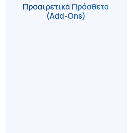
Προαιρετικά Πρόσθετα 
(Add-Ons) 
Buyer Portal
Προσωποποιημένη πύλη αγοραστών με 
αποθηκευμένες αναζητήσεις, αγαπημένα 
ακίνητα και ειδοποιήσεις νέων 
καταχωρήσεων.
XML Feed Integration
Αυτοματοποιημένη εισαγωγή ακινήτων 