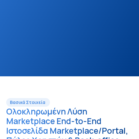
(Marketplace/Portal) αγοράς ακινήτων για να 
συνδέσετε πωλητές, μεσίτες και αγοραστές σε ένα 
ισχυρό ψηφιακό οικοσύστημα. 
Τιμές από €925 / μήνα + κόστος αρχικής 
εγκατάστασης 
Οι τιμές υπόκεινται σε διακυμάνσεις συναλλαγματικών 
ισοτιμιών. 
Βασικά Στοιχεία 
Ολοκληρωμένη Λύση 
Marketplace End-to-End 
Ιστοσελίδα Marketplace/Portal, 