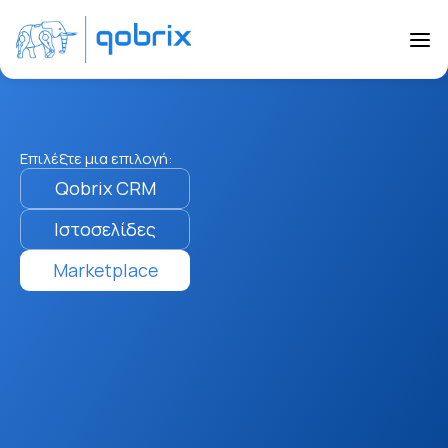
Επιλέξτε μια επιλογή:
Qobrix CRM
Ιστοσελίδες
Marketplace
Πλατφόρμα Ακινήτων 
(Real Estate 
Marketplace/Portal) 
Δημιουργήστε τη δική σας πλατφόρμα 