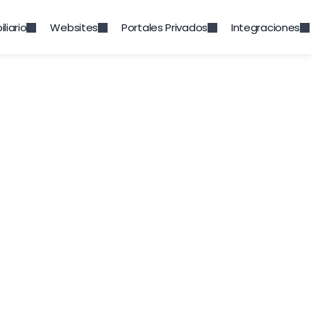
liario
Websites
Portales Privados
Integraciones
ctos y Organiza
 más importantes para la captación de clientes
ortunidades de negocio, es el Módulo de Contact
ntacto de todas las personas u organizaciones 
iaria hace negocios. Para ser efectivos, estos
ntacto deben ser correctos y estar actualizad
Prueba Gratuita
Solicita demo