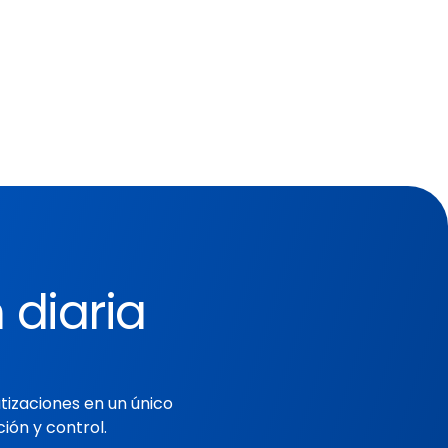
rden alfabético, por ubicación o 
 y personalize la forma de ver 
 diaria
tizaciones en un único
ión y control.