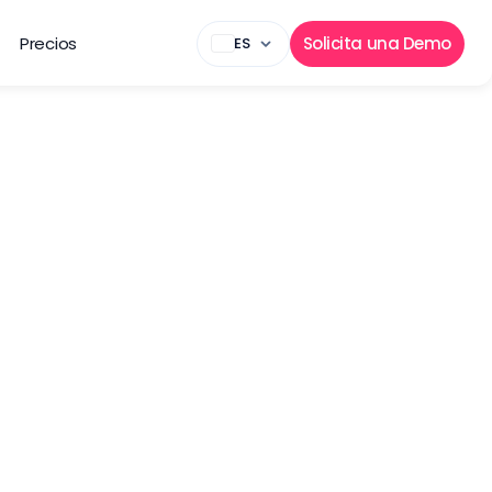
Precios
Solicita una Demo
ES
ciones
, la retención de 
os, que registra 
con las que tu 
 datos de cada 
os.