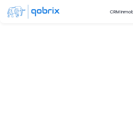
CRM Inmobi
Conta
Uno de los módulos
clientes y las op
los datos de co
empresa inmobil
co