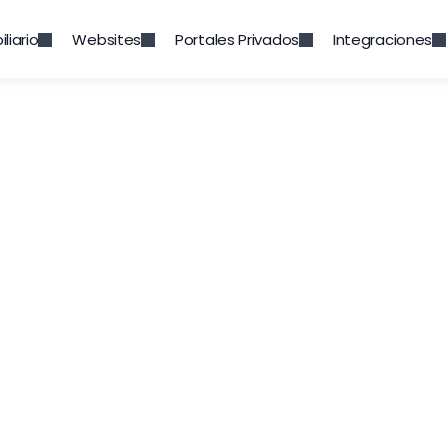
liario
Websites
Portales Privados
Integraciones
tión de Docume
cumentos del CRM de Qobrix Real Estate puede u
de marketing y cualquier otra documentación ne
necesidades de tu negocio de bienes raíces.
Prueba Gratuita
Solicita demo