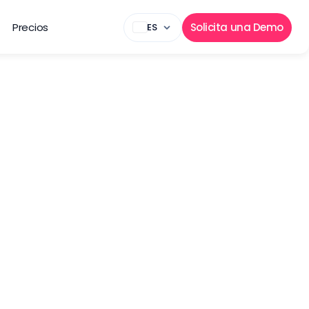
Precios
Solicita una Demo
ES
ntos
tilizarse para 
cesaria para las 