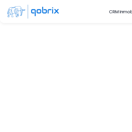
CRM Inmobi
Ges
El módulo de do
cargar material 