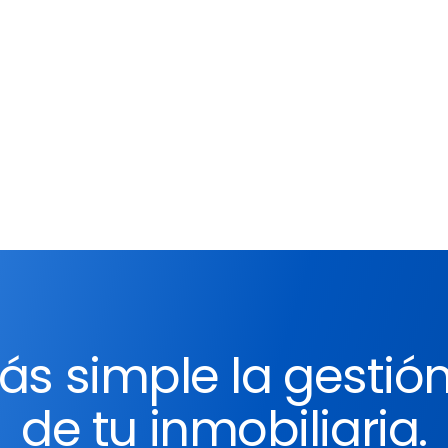
a roles y permisos específ
a los vendedores a ver sol
asignados y evitar la exp
Esto elimina los cuellos de
procesos de autorización
necesita agregar o elimin
aplicar estos permisos.
s simple la gestión
de tu inmobiliaria.