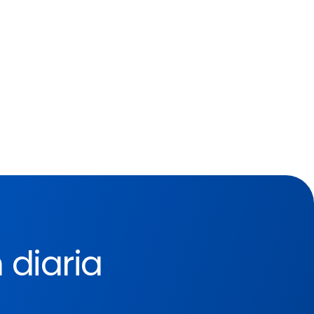
icos. Por ejemplo, puede restringir 
o los clientes potenciales 
ortación o eliminación de datos. 
 botella y retrasos en los 
 manual, ya que simplemente 
ar usuarios de un grupo para 
 diaria