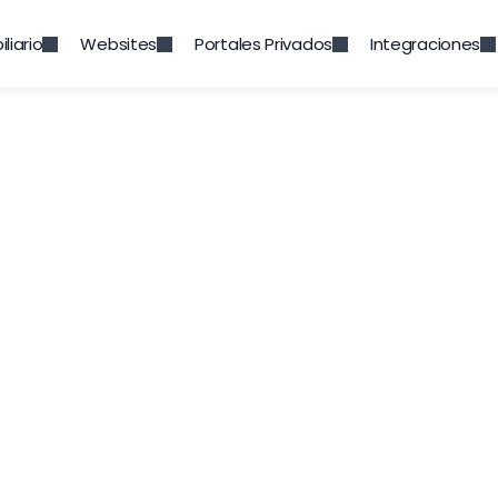
liario
Websites
Portales Privados
Integraciones
estión de Usuari
os de trabajo con la función de Grupos de Usuari
te la eficiencia al crear y asignar usuarios a g
sados en sus procesos y procedimientos intern
Prueba Gratuita
Solicita demo