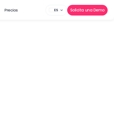
Precios
Solicita una Demo
ES
os
os en Qobrix Real 
rupos específicos 
os.