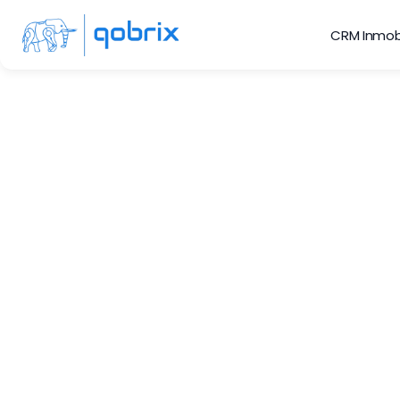
CRM Inmobi
G
Optimice sus fluj
Estate CRM. Aumen
ba