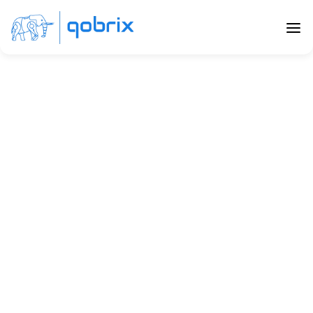
Gestión de 
Oportunidades
El módulo de Oportunidades se utiliza para crear, 
seguir y gestionar las oportunidades a lo largo del 
proceso de ventas. Las oportunidades se crean 
normalmente a través del proceso de conversión 
de leads y representan todos los leads que han sido 
validados con éxito por el equipo de ventas por 
tener el potencial de convertirse en una venta 
exitosa.
Prueba Gratuita